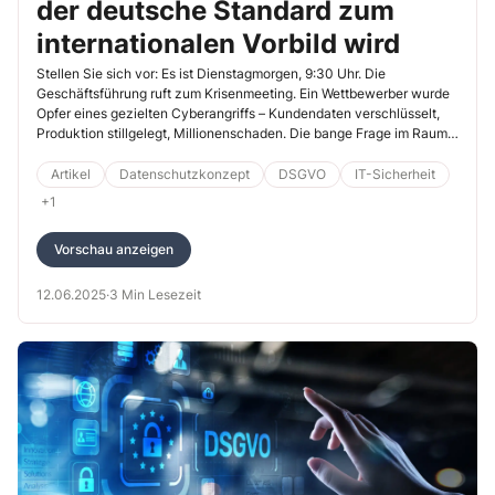
der deutsche Standard zum
internationalen Vorbild wird
Stellen Sie sich vor: Es ist Dienstagmorgen, 9:30 Uhr. Die
Geschäftsführung ruft zum Krisenmeeting. Ein Wettbewerber wurde
Opfer eines gezielten Cyberangriffs – Kundendaten verschlüsselt,
Produktion stillgelegt, Millionenschaden. Die bange Frage im Raum:
„Wie gut sind wir eigentlich geschützt?“ Die ehrliche Antwort vieler
IT-Verantwortlicher lautet: „Wir wissen es nicht genau.“ Genau hier
Artikel
Datenschutzkonzept
DSGVO
IT-Sicherheit
setzt der IT-Grundschutz des Bundesamts für Sicherheit in der
+1
Informationstechnik (BSI) an – als systematischer Wegweiser durch
den Dschungel der Cybersicherheit.
Vorschau anzeigen
12.06.2025
·
3 Min Lesezeit