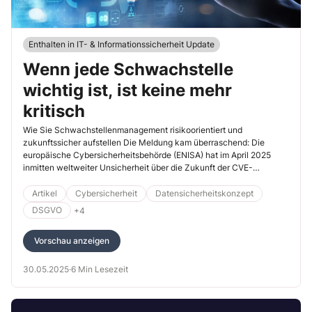
Enthalten in IT- & Informationssicherheit Update
Wenn jede Schwachstelle
wichtig ist, ist keine mehr
kritisch
Wie Sie Schwachstellenmanagement risikoorientiert und
zukunftssicher aufstellen Die Meldung kam überraschend: Die
europäische Cybersicherheitsbehörde (ENISA) hat im April 2025
inmitten weltweiter Unsicherheit über die Zukunft der CVE-
Datenbank kurzerhand ihre eigene Schwachstellendatenbank
online gestellt – die European Vulnerability Database (EUVD).
Artikel
Cybersicherheit
Datensicherheitskonzept
Während in den USA um Vertragsverlängerungen und
DSGVO
+4
Stiftungsmodelle für CVE gerungen wurde, hat Europa einfach
geliefert.
Vorschau anzeigen
30.05.2025
·
6 Min Lesezeit