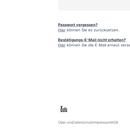
Passwort vergessen?
Hier
können Sie es zurücksetzen.
Bestätigungs-E-Mail nicht erhalten?
Hier
können Sie die E-Mail erneut vers
l
i
Über uns
Datenschutz
Impressum
AGB
n