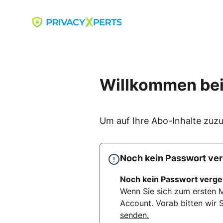
Skip
to
Go to landing page.
content
Willkommen bei
Um auf Ihre Abo-Inhalte zuzu
Noch kein Passwort ve
Noch kein Passwort verg
Wenn Sie sich zum ersten M
Account. Vorab bitten wir S
senden.