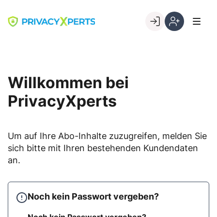
Skip
to
Go to landing page.
content
Willkommen
Registrierung
bei
per
PrivacyXperts
Kundennumme
Willkommen bei
PrivacyXperts
Um auf Ihre Abo-Inhalte zuzugreifen, melden Sie
sich bitte mit Ihren bestehenden Kundendaten
an.
Noch kein Passwort vergeben?