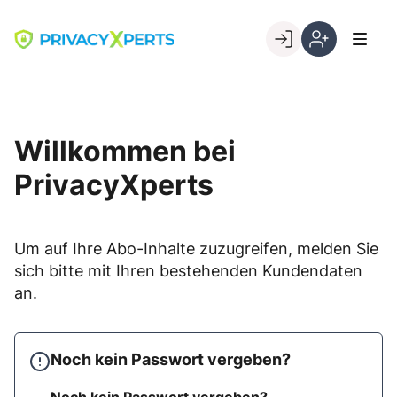
Skip
to
Go to landing page.
content
Willkommen
Registrierung
bei
per
PrivacyXperts
Kundennumme
Willkommen bei
PrivacyXperts
Um auf Ihre Abo-Inhalte zuzugreifen, melden Sie
sich bitte mit Ihren bestehenden Kundendaten
an.
Noch kein Passwort vergeben?