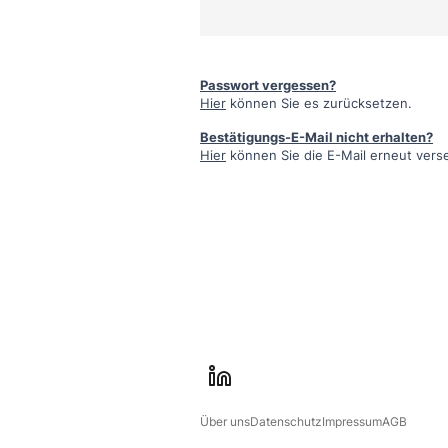
Passwort vergessen?
Hier
können Sie es zurücksetzen.
Bestätigungs-E-Mail nicht erhalten?
Hier
können Sie die E-Mail erneut vers
l
i
Über uns
Datenschutz
Impressum
AGB
n