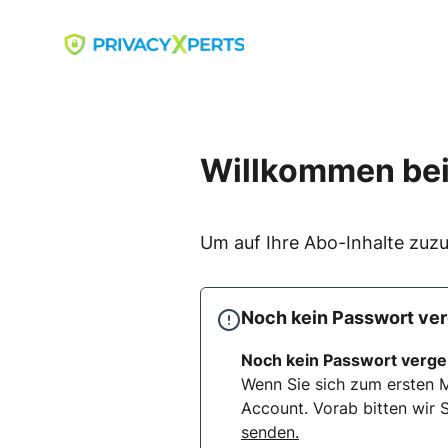
Skip
to
Go to landing page.
content
Willkommen bei
Um auf Ihre Abo-Inhalte zuzu
Noch kein Passwort ve
Noch kein Passwort verg
Wenn Sie sich zum ersten M
Account. Vorab bitten wir S
senden.