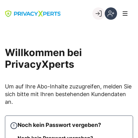
Skip
to
Go to landing page.
content
Willkommen
Registrierung
bei
per
PrivacyXperts
Kundennumme
Willkommen bei
PrivacyXperts
Um auf Ihre Abo-Inhalte zuzugreifen, melden Sie
sich bitte mit Ihren bestehenden Kundendaten
an.
Noch kein Passwort vergeben?