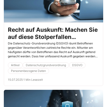
Recht auf Auskunft: Machen Sie
auf diese Stolperfallen
aufmerksam
Die Datenschutz-Grundverordnung (DSGVO) räumt Betroffenen
gegenüber Verantwortlichen zahlreiche Rechte ein. Mitunter am
häufigsten dürfte von Betroffenen das Recht auf Auskunft geltend
gemacht werden. Dass hier umfassend Auskunft gegeben werden
muss, wissen wahrscheinlich auch die zuständigen Kollegen. Doch
kennen diese auch die Stolperfallen?
Artikel
Datenschutzgrundverordnung
DSGVO
Personenbezogene Daten
15.07.2025
·
1 Min Lesezeit