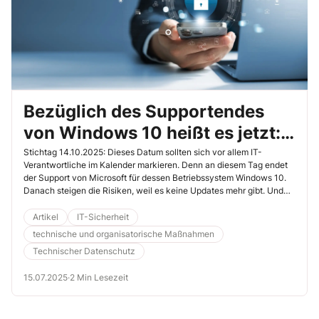
Bezüglich des Supportendes
von Windows 10 heißt es jetzt:
„Gas geben“
Stichtag 14.10.2025: Dieses Datum sollten sich vor allem IT-
Verantwortliche im Kalender markieren. Denn an diesem Tag endet
der Support von Microsoft für dessen Betriebssystem Windows 10.
Danach steigen die Risiken, weil es keine Updates mehr gibt. Und
weil das auch ein Risiko für den Schutz personenbezogener Daten
ist, sollten Sie nach dem Rechten schauen.
Artikel
IT-Sicherheit
technische und organisatorische Maßnahmen
Technischer Datenschutz
15.07.2025
·
2 Min Lesezeit