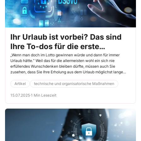
Ihr Urlaub ist vorbei? Das sind
Ihre To-dos für die erste
Arbeitswoche
„Wenn man doch im Lotto gewinnen würde und dann für immer
Urlaub hätte.“ Weil das für die allermeisten wohl ein sich nie
erfüllendes Wunschdenken bleiben dürfte, müssen auch Sie
zusehen, dass Sie Ihre Erholung aus dem Urlaub möglichst lange
nachwirken lassen. Damit Ihnen das gelingt, sollten Sie die erste
Arbeitswoche geschickt gestalten.
Artikel
technische und organisatorische Maßnahmen
15.07.2025
·
1 Min Lesezeit