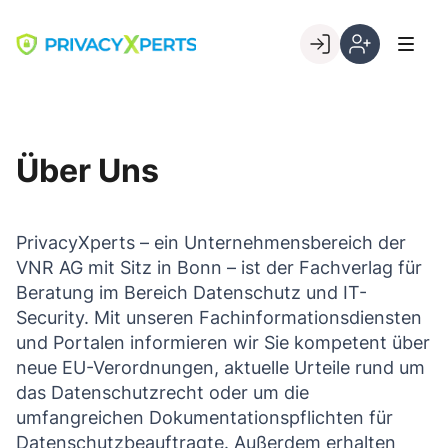
Skip
to
Go to landing page.
content
Willkommen
Registrierung
bei
per
PrivacyXperts
Kundennumme
Über Uns
PrivacyXperts – ein Unternehmensbereich der
VNR AG mit Sitz in Bonn – ist der Fachverlag für
Beratung im Bereich Datenschutz und IT-
Security. Mit unseren Fachinformationsdiensten
und Portalen informieren wir Sie kompetent über
neue EU-Verordnungen, aktuelle Urteile rund um
das Datenschutzrecht oder um die
umfangreichen Dokumentationspflichten für
Datenschutzbeauftragte. Außerdem erhalten