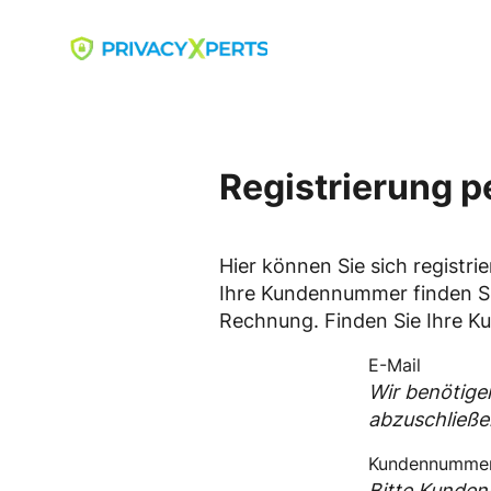
Skip
to
Go to landing page.
content
Registrierung 
Hier können Sie sich registri
Ihre Kundennummer finden Sie
Rechnung. Finden Sie Ihre 
Wir benötige
abzuschließe
Bitte Kunden