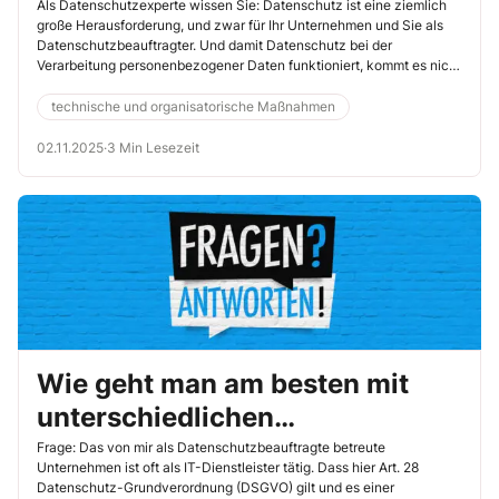
Als Datenschutzexperte wissen Sie: Datenschutz ist eine ziemlich
große Herausforderung, und zwar für Ihr Unternehmen und Sie als
Datenschutzbeauftragter. Und damit Datenschutz bei der
Verarbeitung personenbezogener Daten funktioniert, kommt es nicht
nur auf die technische Umsetzung an. Entscheidend ist auch das
Organisatorische.
technische und organisatorische Maßnahmen
02.11.2025
·
3 Min Lesezeit
Wie geht man am besten mit
unterschiedlichen
Auffassungen um?
Frage: Das von mir als Datenschutzbeauftragte betreute
Unternehmen ist oft als IT-Dienstleister tätig. Dass hier Art. 28
Datenschutz-Grundverordnung (DSGVO) gilt und es einer