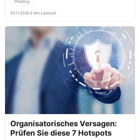
sensibilisieren.
Phishing
02.11.2025
·
3 Min Lesezeit
Organisatorisches Versagen:
Prüfen Sie diese 7 Hotspots