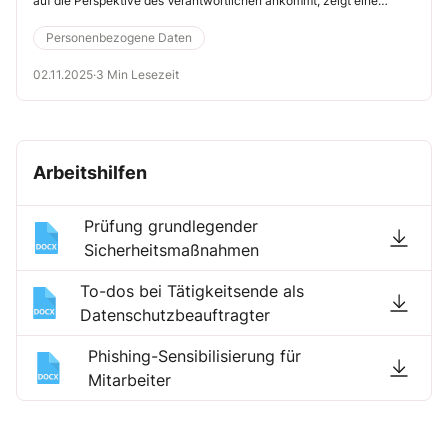
auf die Perspektive des Verantwortlichen ankommt, zeigt eine
Entscheidung des Europäischen Gerichtshofs (EuGH) vom 4.9.2025
(Rs. C-413/23 P).
Personenbezogene Daten
02.11.2025
·
3 Min Lesezeit
Arbeitshilfen
Prüfung grundlegender
Sicherheitsmaßnahmen
To-dos bei Tätigkeitsende als
Datenschutzbeauftragter
Phishing-Sensibilisierung für
Mitarbeiter