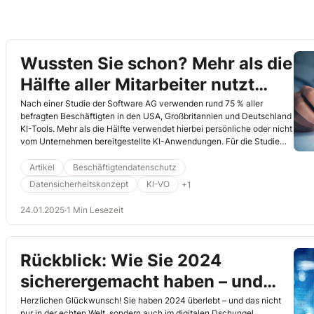
Wussten Sie schon? Mehr als die
Hälfte aller Mitarbeiter nutzt
Schatten-KI
Nach einer Studie der Software AG verwenden rund 75 % aller
befragten Beschäftigten in den USA, Großbritannien und Deutschland
KI-Tools. Mehr als die Hälfte verwendet hierbei persönliche oder nicht
vom Unternehmen bereitgestellte KI-Anwendungen. Für die Studie
wurden im September 2024 rund jeweils 2.000 Personen aus den
USA, Großbritannien und Deutschland befragt, welche hauptsächlich
Artikel
Beschäftigtendatenschutz
mit Bürooder Computerarbeiten beschäftigt sind:
Datensicherheitskonzept
KI-VO
+1
24.01.2025
·
1 Min Lesezeit
Rückblick: Wie Sie 2024
sicherergemacht haben – und
was wir 2025 erreichen können!
Herzlichen Glückwunsch! Sie haben 2024 überlebt – und das nicht
nur in der echten Welt, sondern auch im digitalen Dschungel.