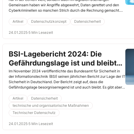
Gemeinsam haben wir Angriffe abgewehrt, Daten gerettet und den
Cyberkriminellen so manchen Strich durch die Rechnung gemacht.
Zeit, auf unsere Highlights zu blicken und den Schwung
mitzunehmen: 2025 wartet, und wir sind bereit, es gemeinsam noch
Artikel
Datenschutzkonzept
Datensicherheit
sicherer zu machen!
24.01.2025
·
5 Min Lesezeit
BSI-Lagebericht 2024: Die
Gefährdungslage ist und bleibt
besorgniserregend
Im November 2024 veröffentlichte das Bundesamt für Sicherheit in
der Informationstechnik (BSI) seinen jährlichen Bericht zur Lage der IT
Sicherheit in Deutschland. Der Bericht zeigt auf, dass die
Gefährdungslage besorgniserregend ist und auch bleibt. Es gibt aber
auch eine gute Nachricht: Wir sind den Angriffen nicht schutzlos
ausgeliefert und können entsprechende Maßnahmen ergreifen, um
Artikel
Datensicherheit
Angriffe abzuwehren oder zumindest den möglichen Schaden zu
technische und organisatorische Maßnahmen
minimieren.
Technischer Datenschutz
24.01.2025
·
5 Min Lesezeit