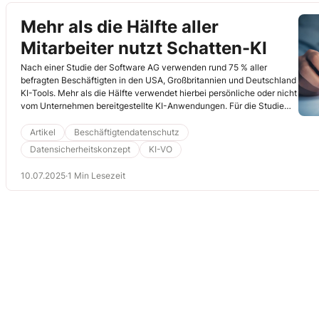
Mehr als die Hälfte aller
Mitarbeiter nutzt Schatten-KI
Nach einer Studie der Software AG verwenden rund 75 % aller
befragten Beschäftigten in den USA, Großbritannien und Deutschland
KI-Tools. Mehr als die Hälfte verwendet hierbei persönliche oder nicht
vom Unternehmen bereitgestellte KI-Anwendungen. Für die Studie
wurden im September 2024 rund jeweils 2.000 Personen aus den
USA, Großbritannien und Deutschland befragt, welche hauptsächlich
Artikel
Beschäftigtendatenschutz
mit Bürooder Computerarbeiten beschäftigt sind:
Datensicherheitskonzept
KI-VO
10.07.2025
·
1 Min Lesezeit