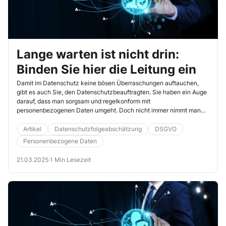
Lange warten ist nicht drin:
Binden Sie hier die Leitung ein
Damit im Datenschutz keine bösen Überraschungen auftauchen,
gibt es auch Sie, den Datenschutzbeauftragten. Sie haben ein Auge
darauf, dass man sorgsam und regelkonform mit
personenbezogenen Daten umgeht. Doch nicht immer nimmt man
sich Ihren Rat zu Herzen. Das kann es erforderlich machen, dass Sie
die Leitung Ihres Unternehmens in die Sache einbinden.
Artikel
Datenschutzfolgeabschätzung
DSGVO
Personenbezogene Daten
21.03.2025
·
1 Min Lesezeit