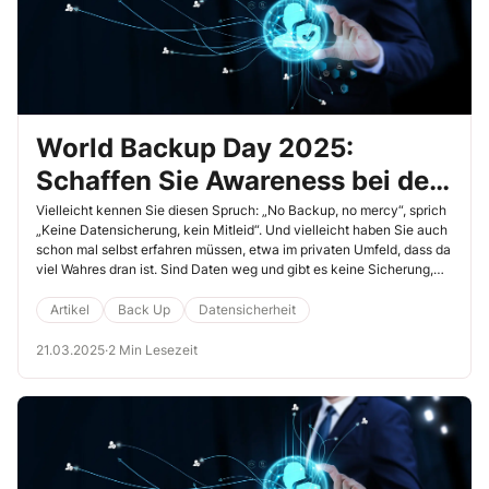
World Backup Day 2025:
Schaffen Sie Awareness bei den
Führungskräften
Vielleicht kennen Sie diesen Spruch: „No Backup, no mercy“, sprich
„Keine Datensicherung, kein Mitleid“. Und vielleicht haben Sie auch
schon mal selbst erfahren müssen, etwa im privaten Umfeld, dass da
viel Wahres dran ist. Sind Daten weg und gibt es keine Sicherung,
sind Gejammer und Schaden groß. Doch dem lässt sich vorbeugen.
Und das ist besonders wichtig im Unternehmen.
Artikel
Back Up
Datensicherheit
21.03.2025
·
2 Min Lesezeit