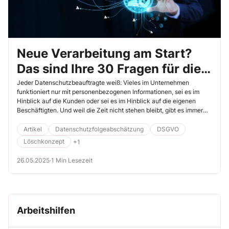
Neue Verarbeitung am Start?
Das sind Ihre 30 Fragen für die
Erstberatung
Jeder Datenschutzbeauftragte weiß: Vieles im Unternehmen
funktioniert nur mit personenbezogenen Informationen, sei es im
Hinblick auf die Kunden oder sei es im Hinblick auf die eigenen
Beschäftigten. Und weil die Zeit nicht stehen bleibt, gibt es immer
wieder neue Verarbeitungen. Hier ist Ihre Beratung als
Datenschutzbeauftragter gefragt.
Artikel
Datenschutzfolgeabschätzung
DSGVO
Löschkonzept
+1
26.05.2025
·
1 Min Lesezeit
Arbeitshilfen