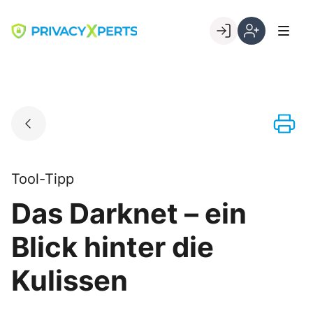
Skip
to
Go to landing page.
content
Willkommen
Registrierung
bei
per
PrivacyXperts
Kundennumme
Tool-Tipp
Das Darknet – ein
Blick hinter die
Kulissen