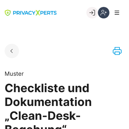
Skip
to
Go to landing page.
content
Willkommen
Registrierung
bei
per
PrivacyXperts
Kundennumme
Muster
Checkliste und
Dokumentation
„Clean-Desk-