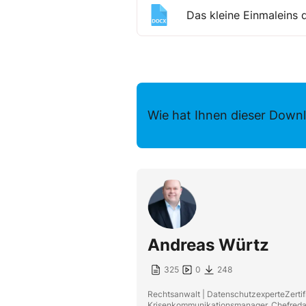
Das kleine Einmaleins
Wie hat Ihnen dieser Downl
Andreas Würtz
325
0
248
Rechtsanwalt | DatenschutzexperteZertifi
Krisenkommunikationsmanager, Chefredakt