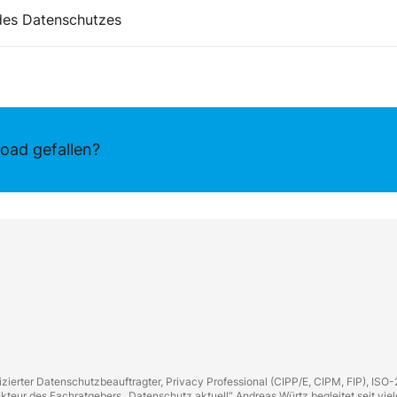
 des Datenschutzes
oad gefallen?
zierter Datenschutzbeauftragter, Privacy Professional (CIPP/E, CIPM, FIP), ISO
eur des Fachratgebers „Datenschutz aktuell“ Andreas Würtz begleitet seit vie