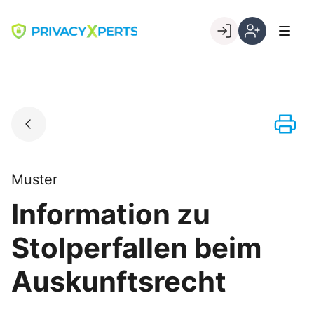
Skip
to
Go to landing page.
content
Willkommen
Registrierung
bei
per
PrivacyXperts
Kundennumme
Muster
Information zu
Stolperfallen beim
Auskunftsrecht