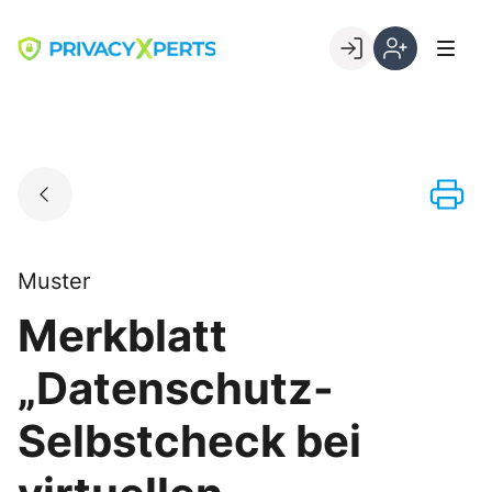
Skip
to
Go to landing page.
content
Willkommen
Registrierung
bei
per
PrivacyXperts
Kundennumme
Muster
Merkblatt
„Datenschutz-
Selbstcheck bei