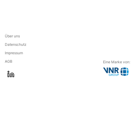
Über uns
Datenschutz
Impressum
AGB
Eine Marke von:
G
l
o
i
t
n
o
k
t
e
h
d
e
i
c
n