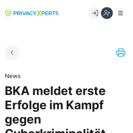
Skip
to
Go to landing page.
content
Willkommen
Registrierung
bei
per
PrivacyXperts
Kundennumme
News
BKA meldet erste
Erfolge im Kampf
gegen