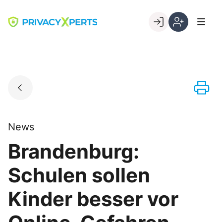
Skip
to
Go to landing page.
content
Willkommen
Registrierung
bei
per
PrivacyXperts
Kundennumme
News
Brandenburg:
Schulen sollen
Kinder besser vor