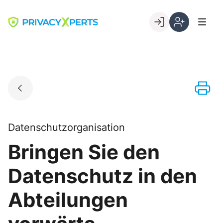
Skip
to
Go to landing page.
content
Willkommen
Registrierung
bei
per
PrivacyXperts
Kundennumme
Datenschutzorganisation
Bringen Sie den
Datenschutz in den
Abteilungen