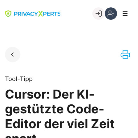
Skip
to
Go to landing page.
content
Willkommen
Registrierung
bei
per
PrivacyXperts
Kundennumme
Tool-Tipp
Cursor: Der KI-
gestützte Code-
Editor der viel Zeit