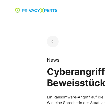
Skip
to
Go to landing page.
content
News
Cyberangriff 
Beweisstück
Ein Ransomware-Angriff auf die 
Wie eine Sprecherin der Staatsa