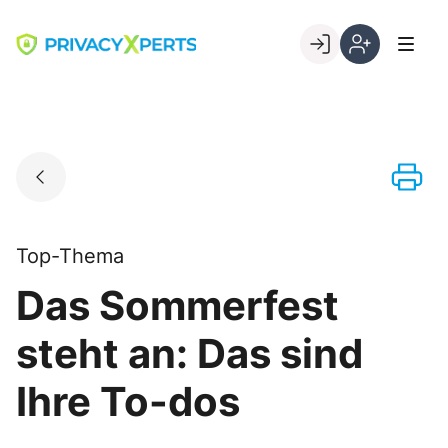
Skip
to
Go to landing page.
content
Willkommen
Registrierung
bei
per
PrivacyXperts
Kundennumme
Top-Thema
Das Sommerfest
steht an: Das sind
Ihre To-dos