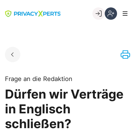
Skip
to
Go to landing page.
content
Willkommen
Registrierung
bei
per
PrivacyXperts
Kundennumme
Frage an die Redaktion
Dürfen wir Verträge
in Englisch
schließen?