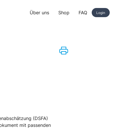
Über uns
Shop
FAQ
Login
genabschätzung (DSFA)
itdokument mit passenden