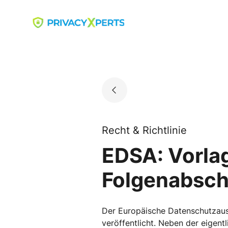
Skip
to
Go to landing page.
content
Recht & Richtlinie
EDSA: Vorla
Folgenabsc
Der Europäische Datenschutzaus
veröffentlicht. Neben der eigent