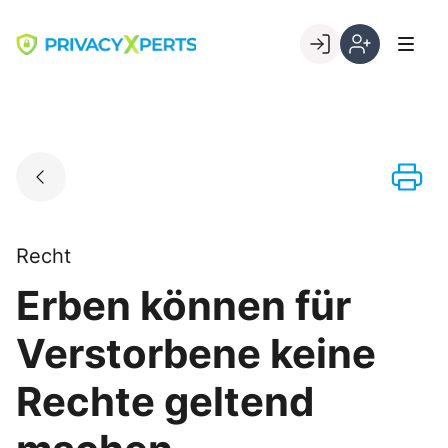
Skip
to
Go to landing page.
content
Willkommen
Registrierung
bei
per
PrivacyXperts
Kundennumme
Recht
Erben können für
Verstorbene keine
Rechte geltend