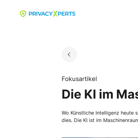
Skip
to
Go to landing page.
content
Fokusartikel
Die KI im Ma
Wo Künstliche Intelligenz heute 
dies. Die KI ist im Maschinenra