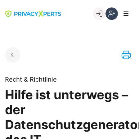
Skip
to
Go to landing page.
content
Willkommen
Registrierung
bei
per
PrivacyXperts
Kundennumme
Recht & Richtlinie
Hilfe ist unterwegs –
der
Datenschutzgenerato