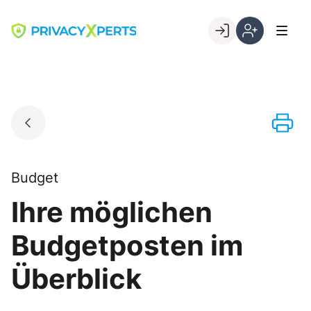
Skip
to
Go to landing page.
content
Willkommen
Registrierung
bei
per
PrivacyXperts
Kundennumme
Budget
Ihre möglichen
Budgetposten im
Überblick