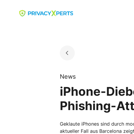
Skip
to
Go to landing page.
content
News
iPhone-Diebe
Phishing-At
Geklaute iPhones sind durch mod
aktueller Fall aus Barcelona zei