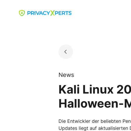
Skip
to
Go to landing page.
content
News
Kali Linux 2
Halloween-M
Die Entwickler der beliebten Pen
Updates liegt auf aktualisierte