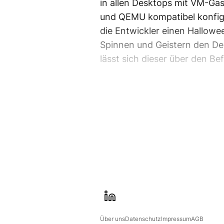
in allen Desktops mit VM-Ga
und QEMU kompatibel konfigu
die Entwickler einen Hallowe
Spinnen und Geistern den De
lässt sich dieser über den Be
l
i
Über uns
Datenschutz
Impressum
AGB