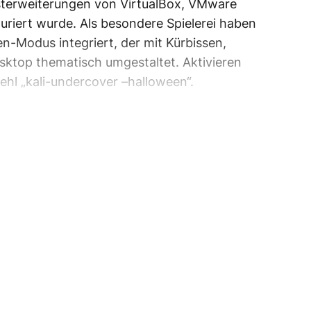
sterweiterungen von VirtualBox, VMware
riert wurde. Als besondere Spielerei haben
en-Modus integriert, der mit Kürbissen,
sktop thematisch umgestaltet. Aktivieren
fehl „kali-undercover –halloween“.