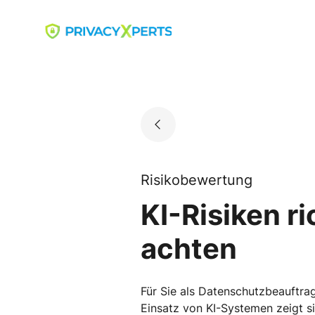
Skip
to
Go to landing page.
content
Risikobewertung
KI-Risiken r
achten
Für Sie als Datenschutzbeauftra
Einsatz von KI-Systemen zeigt si