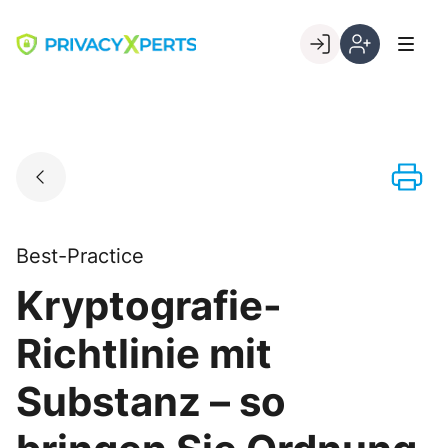
Skip
to
Go to landing page.
content
Willkommen
Registrierung
bei
per
PrivacyXperts
Kundennumme
Best-Practice
Kryptografie-
Richtlinie mit
Substanz – so