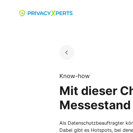
Skip
to
Go to landing page.
content
Know-how
Mit dieser C
Messestand
Als Datenschutzbeauftragter könn
Dabei gibt es Hotspots, bei dene