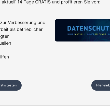
 aktuell‘ 14 Tage GRATIS und profitieren Sie von:
zur Verbesserung und
beit als betrieblicher
gter
uellen
n
ilfen
ratis testen
Hier ein