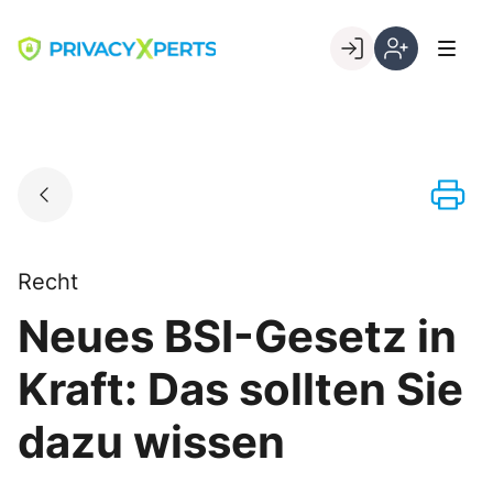
Skip
to
Go to landing page.
content
Willkommen
Registrierung
bei
per
PrivacyXperts
Kundennumme
Recht
Neues BSI-Gesetz in
Kraft: Das sollten Sie
dazu wissen