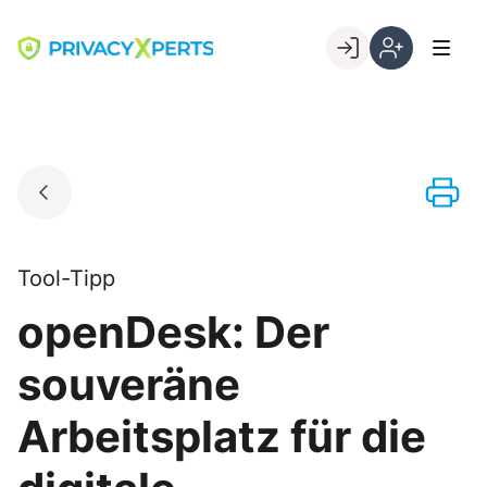
Skip
to
Go to landing page.
content
Willkommen
Registrierung
bei
per
PrivacyXperts
Kundennumme
Tool-Tipp
openDesk: Der
souveräne
Arbeitsplatz für die