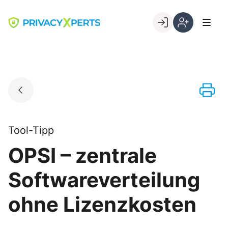
Skip
to
Go to landing page.
content
Willkommen
Registrierung
bei
per
PrivacyXperts
Kundennumme
Tool-Tipp
OPSI – zentrale
Softwareverteilung
ohne Lizenzkosten