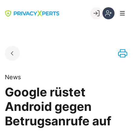
Skip
to
Go to landing page.
content
Willkommen
Registrierung
bei
per
PrivacyXperts
Kundennumme
News
Google rüstet
Android gegen
Betrugsanrufe auf