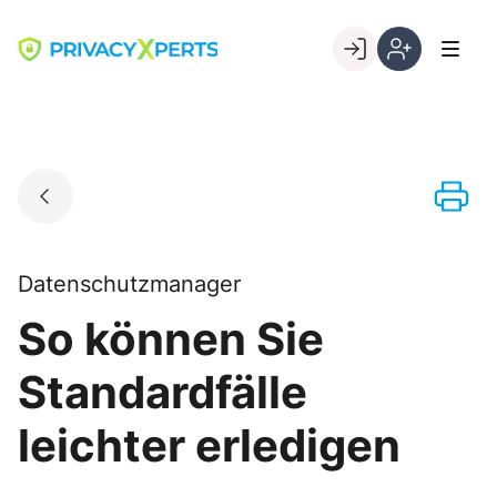
Skip
to
Go to landing page.
content
Willkommen
Registrierung
bei
per
PrivacyXperts
Kundennumme
Datenschutzmanager
So können Sie
Standardfälle
leichter erledigen