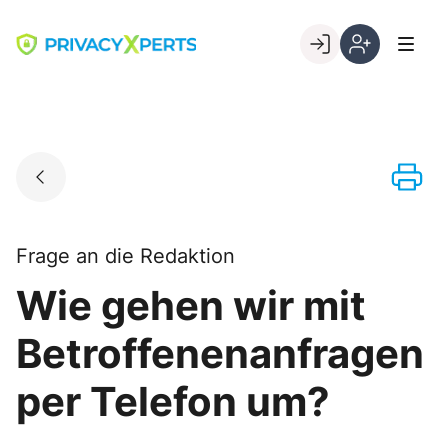
Skip
to
Go to landing page.
content
Willkommen
Registrierung
bei
per
PrivacyXperts
Kundennumme
Frage an die Redaktion
Wie gehen wir mit
Betroffenen­anfragen
per Telefon um?