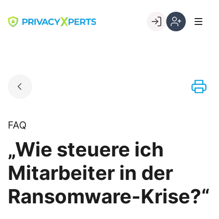
Skip
to
Go to landing page.
content
Willkommen
Registrierung
bei
per
PrivacyXperts
Kundennumme
FAQ
„Wie steuere ich
Mitarbeiter in der
Ransomware-Krise?“