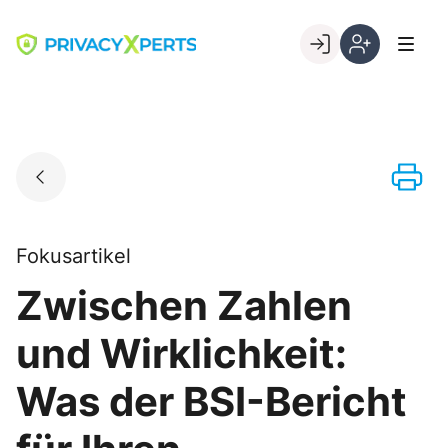
Skip
to
Go to landing page.
content
Willkommen
Registrierung
bei
per
PrivacyXperts
Kundennumme
Fokusartikel
Zwischen Zahlen
und Wirklichkeit:
Was der BSI-Bericht