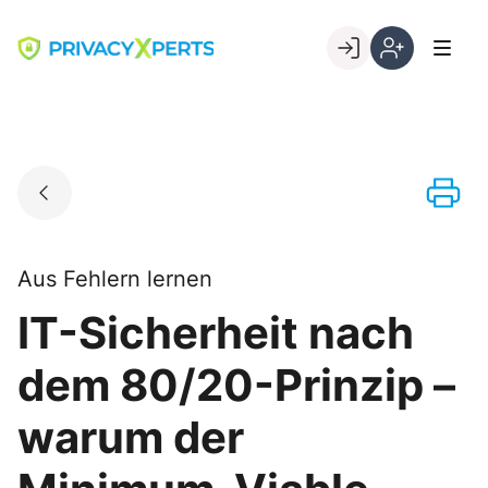
Skip
to
Go to landing page.
content
Willkommen
Registrierung
bei
per
PrivacyXperts
Kundennumme
Aus Fehlern lernen
IT-Sicherheit nach
dem 80/20-Prinzip –
warum der