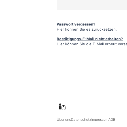
Passwort vergessen?
Hier
können Sie es zurücksetzen.
Bestätigungs-E-Mail nicht erhalten?
Hier
können Sie die E-Mail erneut vers
l
i
Über uns
Datenschutz
Impressum
AGB
n