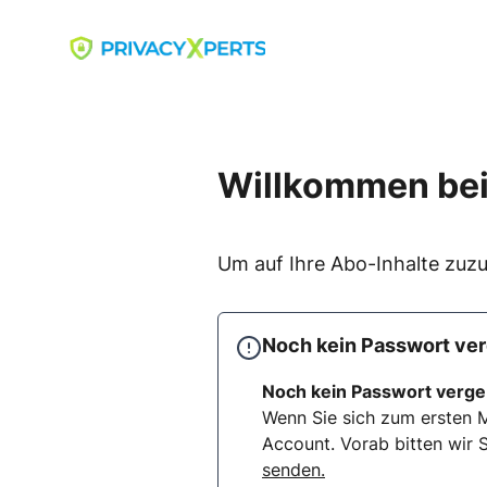
Skip
to
Go to landing page.
content
Willkommen bei
Um auf Ihre Abo-Inhalte zuzu
Noch kein Passwort ve
Noch kein Passwort verg
Wenn Sie sich zum ersten M
Account. Vorab bitten wir S
senden.