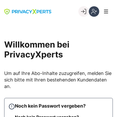
Skip
to
Go to landing page.
content
Willkommen
Registrierung
bei
per
PrivacyXperts
Kundennumme
Willkommen bei
PrivacyXperts
Um auf Ihre Abo-Inhalte zuzugreifen, melden Sie
sich bitte mit Ihren bestehenden Kundendaten
an.
Noch kein Passwort vergeben?