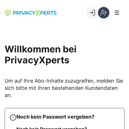
Skip
to
Go to landing page.
content
Willkommen
Registrierung
bei
per
PrivacyXperts
Kundennumme
Willkommen bei
PrivacyXperts
Um auf Ihre Abo-Inhalte zuzugreifen, melden Sie
sich bitte mit Ihren bestehenden Kundendaten
an.
Noch kein Passwort vergeben?