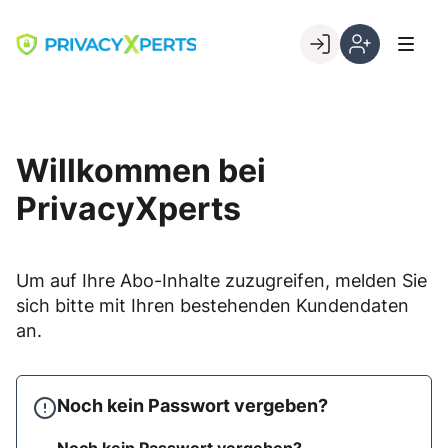
Skip
to
Go to landing page.
content
Willkommen
Registrierung
bei
per
PrivacyXperts
Kundennumme
Willkommen bei
PrivacyXperts
Um auf Ihre Abo-Inhalte zuzugreifen, melden Sie
sich bitte mit Ihren bestehenden Kundendaten
an.
Noch kein Passwort vergeben?