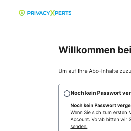
Skip
to
Go to landing page.
content
Willkommen bei
Um auf Ihre Abo-Inhalte zuzu
Noch kein Passwort ve
Noch kein Passwort verg
Wenn Sie sich zum ersten M
Account. Vorab bitten wir S
senden.