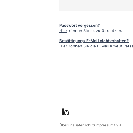
Passwort vergessen?
Hier
können Sie es zurücksetzen.
Bestätigungs-E-Mail nicht erhalten?
Hier
können Sie die E-Mail erneut vers
l
i
Über uns
Datenschutz
Impressum
AGB
n