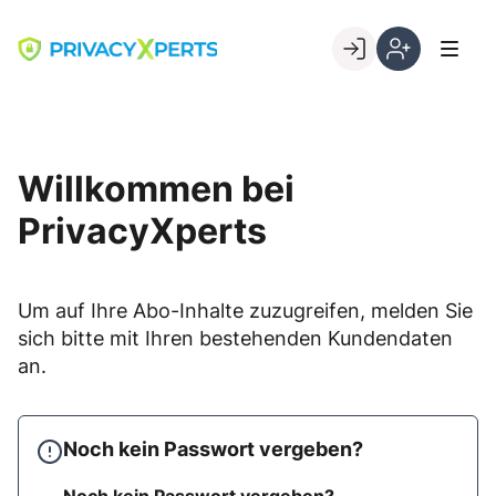
Skip
to
Go to landing page.
content
Willkommen
Registrierung
bei
per
PrivacyXperts
Kundennumme
Willkommen bei
PrivacyXperts
Um auf Ihre Abo-Inhalte zuzugreifen, melden Sie
sich bitte mit Ihren bestehenden Kundendaten
an.
Noch kein Passwort vergeben?