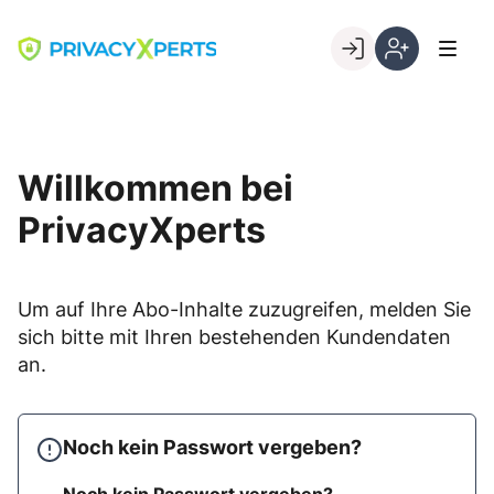
Skip
to
Go to landing page.
content
Willkommen
Registrierung
bei
per
PrivacyXperts
Kundennumme
Willkommen bei
PrivacyXperts
Um auf Ihre Abo-Inhalte zuzugreifen, melden Sie
sich bitte mit Ihren bestehenden Kundendaten
an.
Noch kein Passwort vergeben?